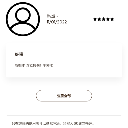
禹丞
-
11/01/2022
好喝
就咖啡 喜歡轉4格+半杯水
查看全部
只有註冊的使用者可以撰寫評論。請
登入
或
建立帳戶
。