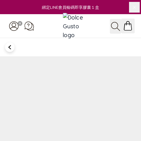
綁定LINE會員輸碼即享膠囊１盒
關
Skip to Content
搜尋
BACK