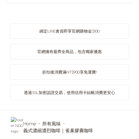
綁定LINE會員即享官網購物金$100
官網擁有最齊全商品，包含獨家優惠
折扣後消費滿NT$900享免運費!
透過SSL加密認證交易，使用信用卡結帳消費更安心
Home
所有風味
義式濃縮濃烈咖啡｜雀巢膠囊咖啡