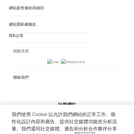
Dolce Gusto 系統
網站販售條款與細則
咖啡世界
所有風味
環境永續
問與答
網站隱私權條款
網站販售條款與細則
隱私設置
實體門市購買通路
付款方式
聯絡我們
社群網站
我們使用 Cookie 以允許我們網站的正常工作、個
性化設計內容和廣告、提供社交媒體功能並分析流
量。我們還同社交媒體、廣告和分析合作夥伴分享