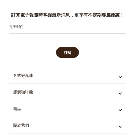
訂閱電子報隨時掌握最新消息，更享有不定期專屬優惠！
電子郵件
訂閱
各式好風味
義式咖啡
膠囊咖啡機
黑咖啡
拿鐵與卡布奇諾
Mini Me
精品
茶飲
Genio S
巧克力飲品
Piccolo XS
冰飲
關於我們
所有精品
星巴克膠囊咖啡系列
機器對比