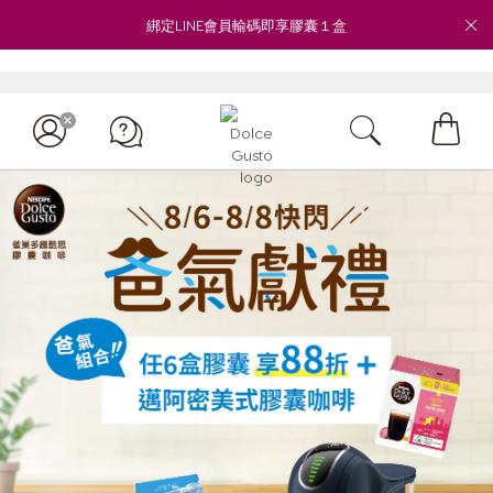
綁定LINE會員輸碼即享膠囊１盒
My
Cart
客服專線