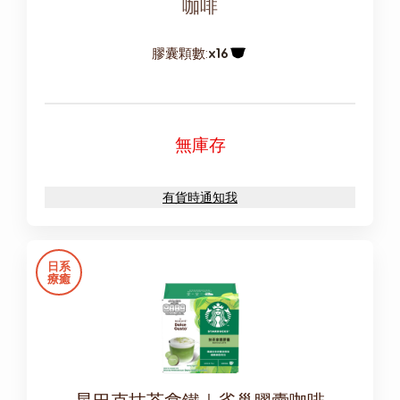
咖啡
膠囊顆數:
x16
膠囊圖示
無庫存
有貨時通知我
日系
療癒
星巴克抹茶拿鐵｜雀巢膠囊咖啡