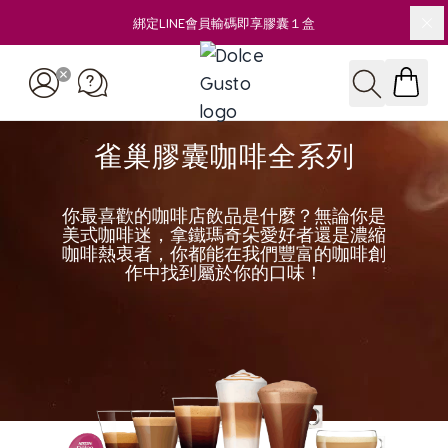
綁定LINE會員輸碼即享膠囊１盒
關
Skip to Content
搜尋
雀巢膠囊咖啡全系列
你最喜歡的咖啡店飲品是什麼？無論你是
美式咖啡迷，拿鐵瑪奇朵愛好者還是濃縮
咖啡熱衷者，你都能在我們豐富的咖啡創
作中找到屬於你的口味！