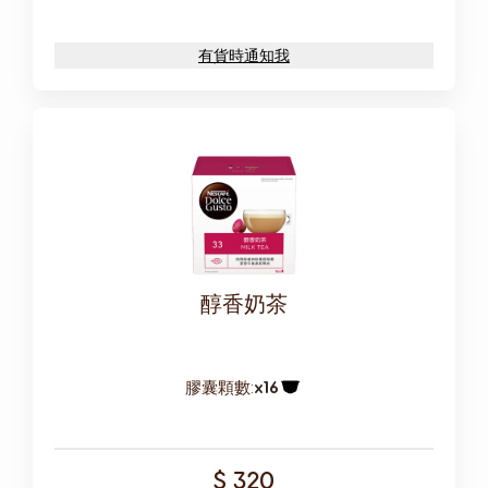
有貨時通知我
醇香奶茶
膠囊顆數:
x16
膠囊圖示
$ 320