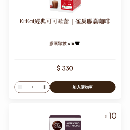
KitKat經典可可歐蕾｜雀巢膠囊咖啡
膠囊顆數:
x16
膠囊圖示
$ 330
數量
加入購物車
減少
增加
10
濃度