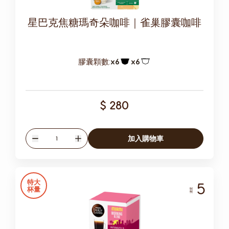
星巴克焦糖瑪奇朵咖啡｜雀巢膠囊咖啡
膠囊顆數:
x6
x6
膠囊圖示
膠囊圖示
$ 280
數量
加入購物車
減少
增加
特大
5
杯量
濃度