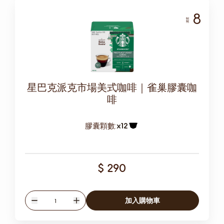
8
濃度
星巴克派克市場美式咖啡｜雀巢膠囊咖
啡
膠囊顆數:
x12
膠囊圖示
$ 290
數量
加入購物車
減少
增加