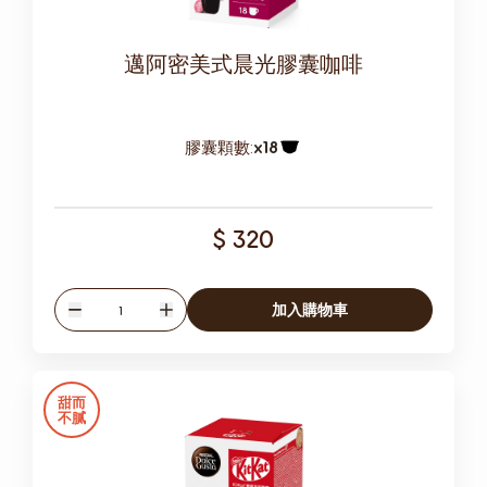
邁阿密美式晨光膠囊咖啡
膠囊顆數:
x18
膠囊圖示
$ 320
數量
加入購物車
減少
增加
甜而
不膩