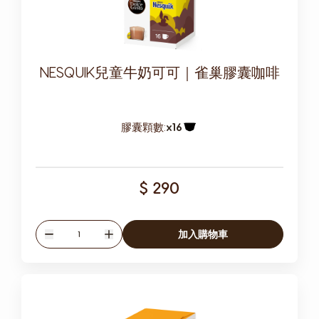
NESQUIK兒童牛奶可可｜雀巢膠囊咖啡
膠囊顆數:
x16
膠囊圖示
$ 290
數量
加入購物車
減少
增加