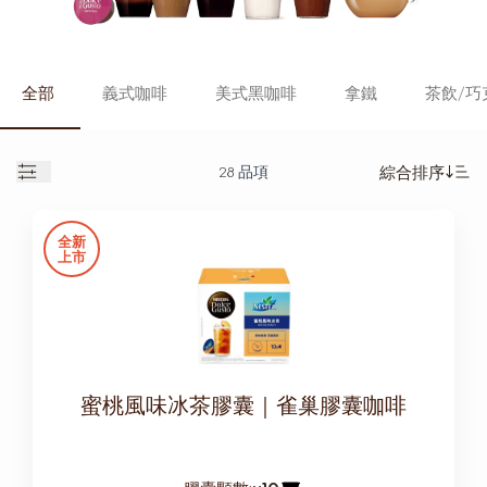
全部
義式咖啡
美式黑咖啡
拿鐵
茶飲/巧
28
品項
綜合排序
Open
Se
全新
上市
蜜桃風味冰茶膠囊｜雀巢膠囊咖啡