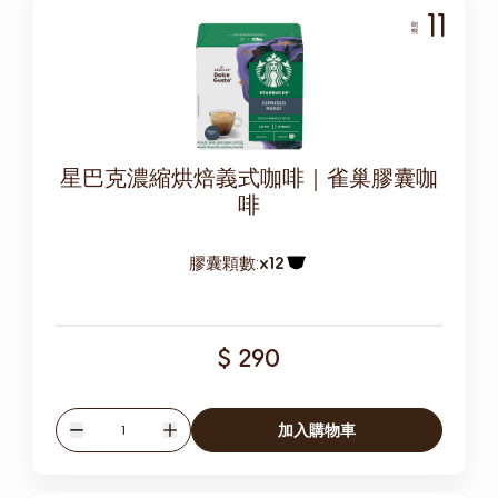
11
濃度
星巴克濃縮烘焙義式咖啡｜雀巢膠囊咖
啡
膠囊顆數:
x12
膠囊圖示
$ 290
數量
加入購物車
減少
增加