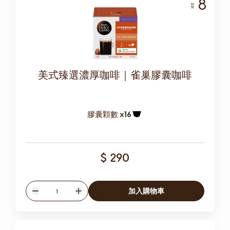
8
濃度
美式臻選濃厚咖啡｜雀巢膠囊咖啡
膠囊顆數:
x16
膠囊圖示
$ 290
數量
加入購物車
減少
增加