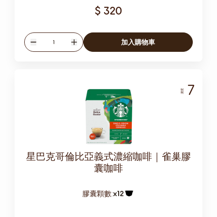
$ 320
數量
加入購物車
減少
增加
7
濃度
星巴克哥倫比亞義式濃縮咖啡｜雀巢膠
囊咖啡
膠囊顆數:
x12
膠囊圖示