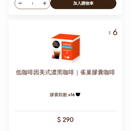
數量
加入購物車
減少
增加
6
濃度
低咖啡因美式濃黑咖啡｜雀巢膠囊咖啡
膠囊顆數:
x16
膠囊圖示
$ 290