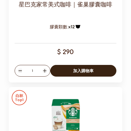
星巴克家常美式咖啡｜雀巢膠囊咖啡
膠囊顆數:
x12
膠囊圖示
$ 290
數量
加入購物車
減少
增加
白杯
Top1