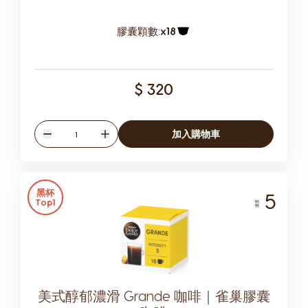
膠囊顆數:
x18
膠囊圖示
$ 320
數量
加入購物車
減少
增加
黑杯
5
Top1
濃度
美式醇郁濃滑 Grande 咖啡｜雀巢膠囊