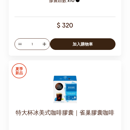
膠囊顆數:
x10
膠囊圖示
$ 320
數量
加入購物車
減少
增加
夏季
新品
特大杯冰美式咖啡膠囊｜雀巢膠囊咖啡