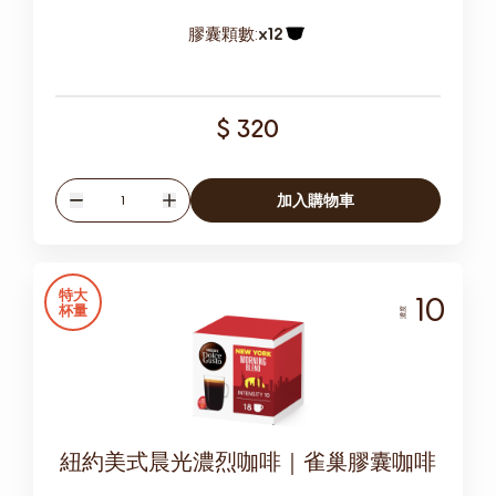
膠囊顆數:
x12
膠囊圖示
$ 320
數量
加入購物車
減少
增加
特大
10
杯量
濃度
紐約美式晨光濃烈咖啡｜雀巢膠囊咖啡