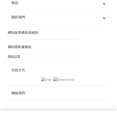
精品
茶飲
Genio S
巧克力飲品
Piccolo XS
冰飲
關於我們
所有精品
星巴克膠囊咖啡系列
機器對比
Dolce Gusto 系統
網站販售條款與細則
咖啡世界
所有風味
環境永續
問與答
網站隱私權條款
網站販售條款與細則
隱私設置
實體門市購買通路
付款方式
聯絡我們
社群網站