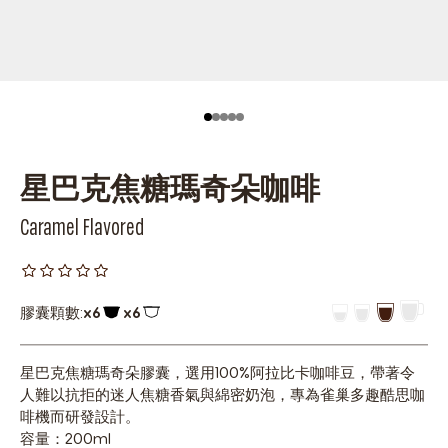
星巴克焦糖瑪奇朵咖啡
Caramel Flavored
膠囊顆數:
x6
x6
膠囊圖示
膠囊圖示
星巴克焦糖瑪奇朵膠囊，選用100%阿拉比卡咖啡豆，帶著令
人難以抗拒的迷人焦糖香氣與綿密奶泡，專為雀巢多趣酷思咖
啡機而研發設計。
容量：200ml