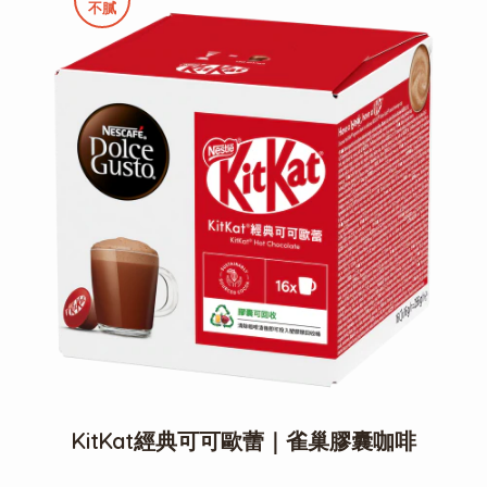
不膩
KitKat經典可可歐蕾｜雀巢膠囊咖啡