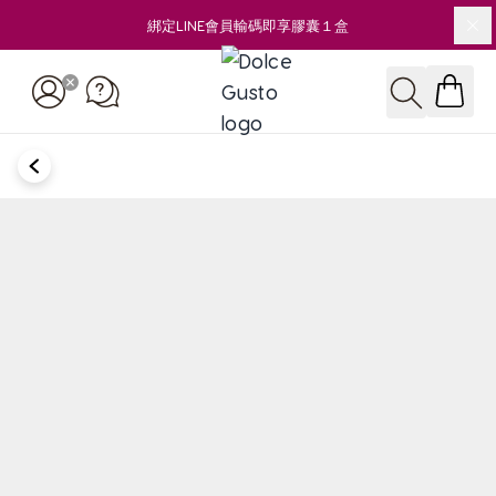
綁定LINE會員輸碼即享膠囊１盒
關
Skip to Content
搜尋
BACK