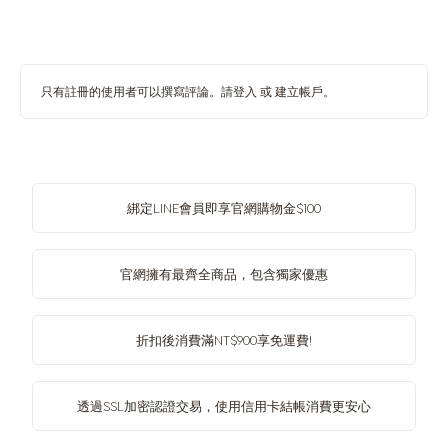
只有註冊的使用者可以撰寫評論。請
登入
或
建立帳戶
。
綁定LINE會員即享官網購物金$100
官網擁有最齊全商品，包含獨家優惠
折扣後消費滿NT$900享免運費!
透過SSL加密認證交易，使用信用卡結帳消費更安心