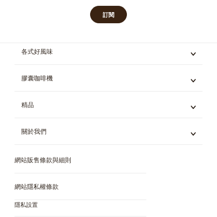
訂閱
各式好風味
義式咖啡
膠囊咖啡機
黑咖啡
拿鐵與卡布奇諾
Mini Me
精品
茶飲
Genio S
巧克力飲品
Piccolo XS
冰飲
關於我們
所有精品
星巴克膠囊咖啡系列
機器對比
Dolce Gusto 系統
網站販售條款與細則
咖啡世界
所有風味
環境永續
問與答
網站隱私權條款
網站販售條款與細則
隱私設置
實體門市購買通路