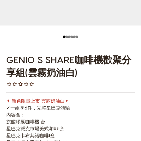
GENIO S SHARE咖啡機歡聚分
享組(雲霧奶油白)
✦ 新色限量上市 雲霧奶油白✦
✓一組享6件，完整星巴克體驗
內容含：
旗艦膠囊咖啡機1台
星巴克派克市場美式咖啡1盒
星巴克卡布其諾咖啡1盒