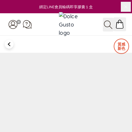
綁定LINE會員輸碼即享膠囊１盒
關
Skip to Content
搜尋
BACK
質感
新色