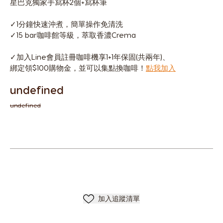
星巴克獨家手寫杯2個+寫杯筆
✓1分鐘快速沖煮，簡單操作免清洗
✓15 bar咖啡館等級，萃取香濃Crema
✓加入Line會員註冊咖啡機享1+1年保固(共兩年)、
綁定領$100購物金，並可以集點換咖啡！
點我加入
undefined
undefined
加入清單
加入追蹤清單