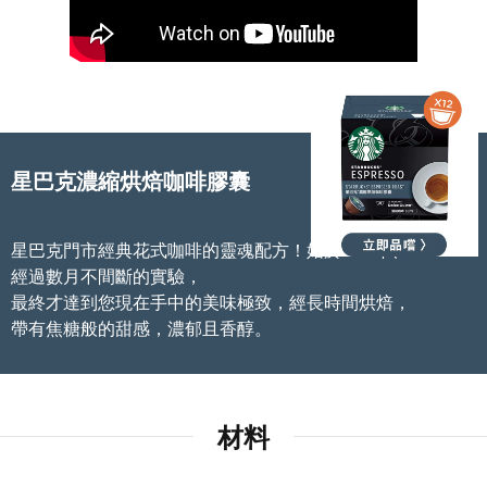
0800-000-338
9:00 - 16:00
星巴克濃縮烘焙咖啡膠囊
星巴克門市經典花式咖啡的靈魂配方！始於1975年、
經過數月不間斷的實驗，
最終才達到您現在手中的美味極致，經長時間烘焙，
帶有焦糖般的甜感，濃郁且香醇。
材料