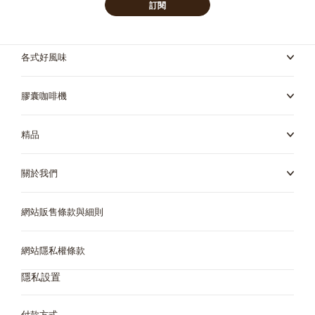
Ecuador
El Salvador
訂閱
Spanish
Spanish
各式好風味
Estonia
Finland
Estonian
Finnish
膠囊咖啡機
France
Germany
精品
French
German
關於我們
Greece
Guatemala
網站販售條款與細則
Greek
Spanish
網站隱私權條款
Honduras
Hong Kong
隱私設置
Spanish
English
付款方式