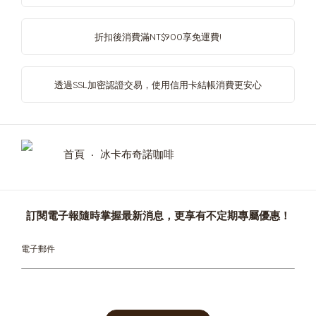
Canada
Chile
折扣後消費滿NT$900享免運費!
French
Spanish
透過SSL加密認證交易，使用信用卡結帳消費更安心
Colombia
Costa Rica
Spanish
Spanish
首頁
冰卡布奇諾咖啡
Croatia
Czechia
Croatian
Czech
訂閱電子報隨時掌握最新消息，更享有不定期專屬優惠！
Denmark
Dominican
Sign
Dannish
Republic
Up
Spanish
for
Our
Newsletter: