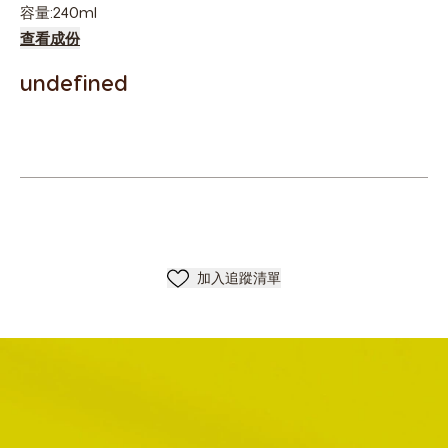
容量:240ml
查看成份
undefined
加入清單
加入追蹤清單