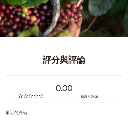
評分與評論
0.00
基於 0 評論
最近的評論