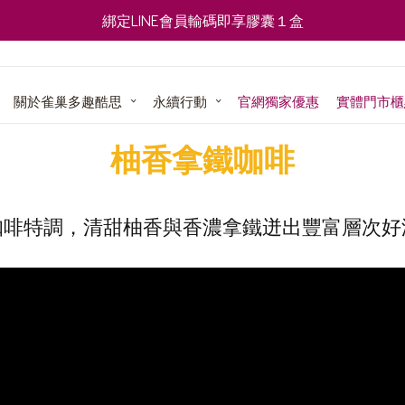
綁定LINE會員輸碼即享膠囊１盒
關於雀巢多趣酷思
永續行動
官網獨家優惠
實體門市櫃
使用教
柚香拿鐵咖啡
畫
譜
咖啡特調，清甜柚香與香濃拿鐵迸出豐富層次好