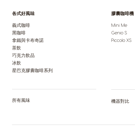
各式好風味
膠囊咖啡機
Dominican 
Spanish
義式咖啡
Mini Me
黑咖啡
Genio S
拿鐵與卡布奇諾
Piccolo XS
Estonia
茶飲
Estonian
巧克力飲品
冰飲
Germany
星巴克膠囊咖啡系列
German
Honduras
所有風味
機器對比
Spanish
Hungary
Hungarian