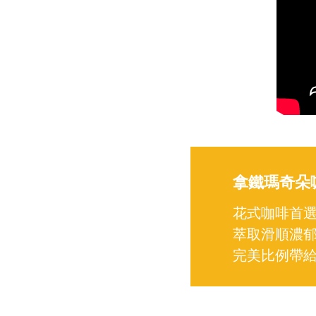
拿鐵瑪奇朵
花式咖啡首
萃取滑順濃
完美比例帶