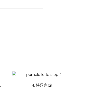
氣
4. 特調完成!