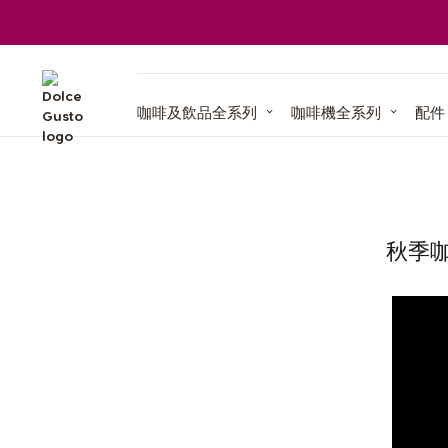
咖啡及飲品全系列
咖啡機全系列
咖啡機比較
再次訂購
咖啡及飲品全系列
咖啡機全系列
配件
膠囊咖啡機
膠囊回收計
全球永續承諾
多趣Blog
咖啡特調食
學
秋季