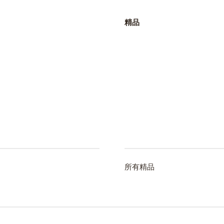
精品
Republic
Ecuador
Spanish
Finland
Finnish
Greece
Greek
Hong Kong
所有精品
English
Indonesia
Indonesian