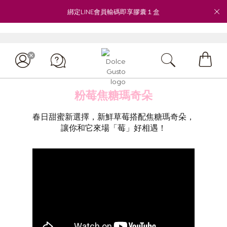
綁定LINE會員輸碼即享膠囊１盒
My
Cart
粉莓焦糖瑪奇朵
春日甜蜜新選擇，新鮮草莓搭配焦糖瑪奇朵，
讓你和它來場「莓」好相遇！
客服專線