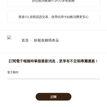
折扣後消費滿NT$900享免運費!
透過SSL加密認證交易，使用信用卡結帳消費更安心
首頁
粉莓焦糖瑪奇朵
訂閱電子報隨時掌握最新消息，更享有不定期專屬優惠！
Sign
Up
for
Our
Newsletter:
訂閱