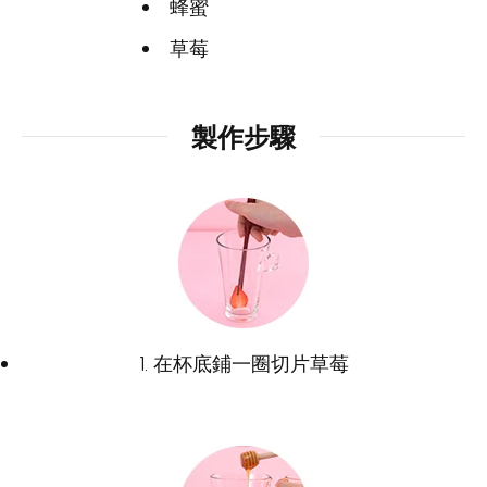
蜂蜜
草莓
製作步驟
1. 在杯底鋪一圈切片草莓