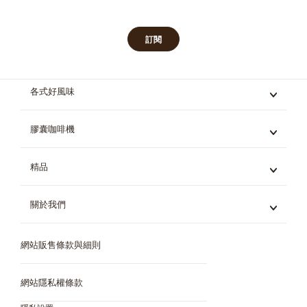
訂閱
各式好風味
義式咖啡
膠囊咖啡機
黑咖啡
拿鐵與卡布奇諾
Mini Me
精品
茶飲
Genio S
巧克力飲品
Piccolo XS
冰飲
關於我們
所有精品
星巴克膠囊咖啡系列
機器對比
Dolce Gusto 系統
網站販售條款與細則
咖啡世界
所有風味
環境永續
問與答
網站隱私權條款
網站販售條款與細則