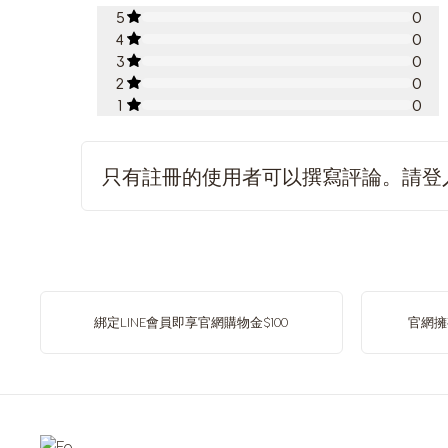
5
0
4
0
3
0
2
0
1
0
只有註冊的使用者可以撰寫評論。請
登
綁定LINE會員即享官網購物金$100
官網擁