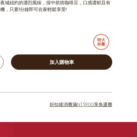
不夜城紐約的濃烈風味，採中烘焙咖啡豆，口感濃郁且有
機，只要1分鐘即可在家輕鬆享受!
特大
杯量
加入購物車
加
折扣後消費滿NT$900享免運費