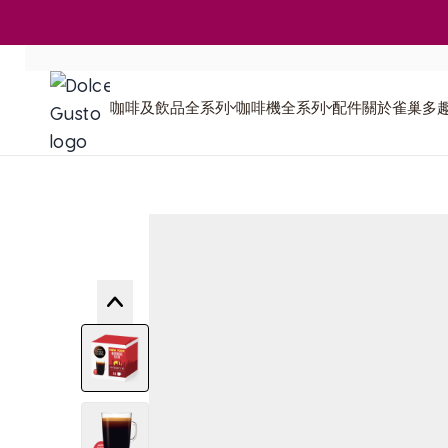
Skip to Content
咖啡及飲品全系列
咖啡機全系列
咖啡機比較
咖啡及飲品全系列
咖啡機全系列
配件
關於雀巢多
再次訂購
膠囊咖啡機
學
膠囊回收
多趣Blog
咖啡特調
全球永續承諾
View larger image
View larger image