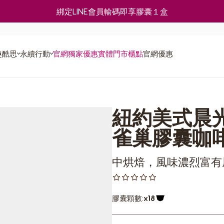
綁定LINE會員輸碼即享膠囊１盒
趣酷思
永續行動
官網獨家優惠
實體門市櫃點
官網優惠
使用教
計畫
紐約美式晨
食譜
雀巢膠囊咖
中烘焙，風味濃烈富有
膠囊顆數:
x18
膠囊圖示