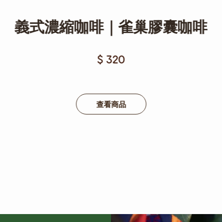
義式濃縮咖啡｜雀巢膠囊咖啡
$ 320
查看商品