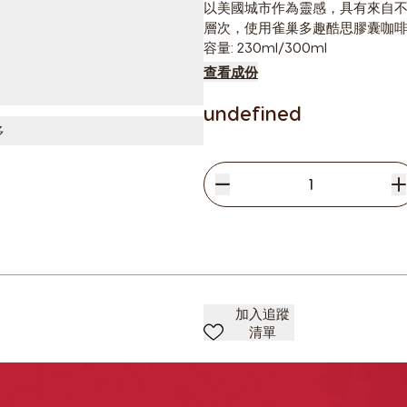
以美國城市作為靈感，具有來自
層次，使用雀巢多趣酷思膠囊咖啡
容量: 230ml/300ml
查看成份
undefined
多
減少
數量
增
加入清單
加入追蹤
清單