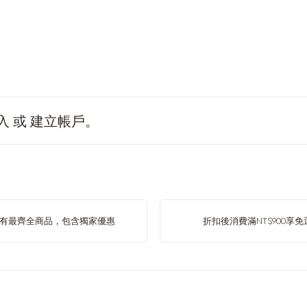
入
或
建立帳戶
。
有最齊全商品，包含獨家優惠
折扣後消費滿NT$900享免