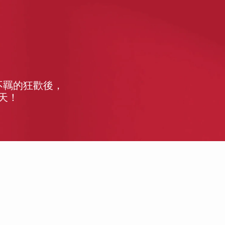
不羈的狂歡後，
天！