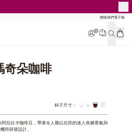
關
聯絡我們
電子報
搜尋
客服專線:
瑪奇朵咖啡
0800-000-338
9:00 - 16:00
杯子尺寸：
0%阿拉比卡咖啡豆，帶著令人難以抗拒的迷人焦糖香氣與
啡機而研發設計。