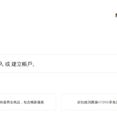
入
或
建立帳戶
。
有最齊全商品，包含獨家優惠
折扣後消費滿NT$900享免