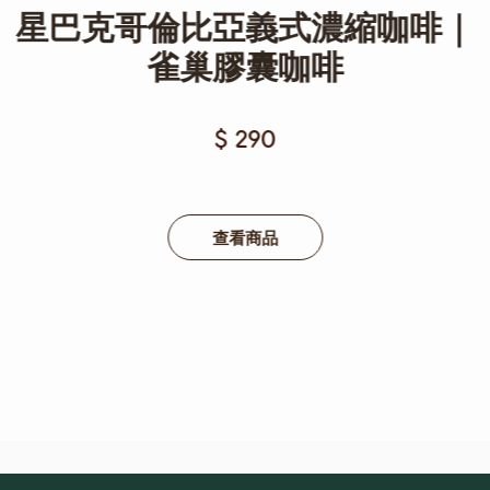
星巴克哥倫比亞義式濃縮咖啡｜
雀巢膠囊咖啡
$ 290
查看商品