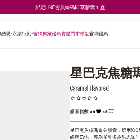
綁定LINE會員輸碼即享膠囊１盒
趣酷思
永續行動
官網獨家優惠
實體門市櫃點
官網優惠
使用教
星巴克焦糖
計畫
食譜
Caramel Flavored
膠囊顆數:
x6
x6
膠囊圖示
膠囊圖示
星巴克焦糖瑪奇朵膠囊，選用10
綿密奶泡，專為雀巢多趣酷思咖