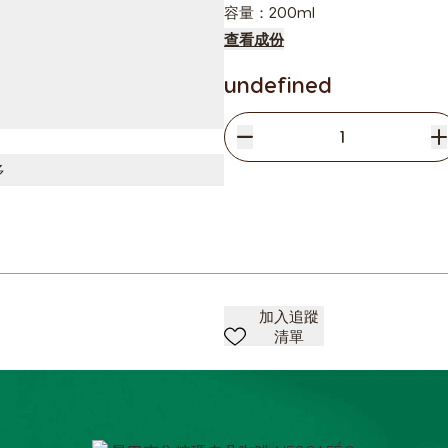
容量：200ml
查看成份
undefined
減少
數量
增
多
加入清單
加入追蹤
清單