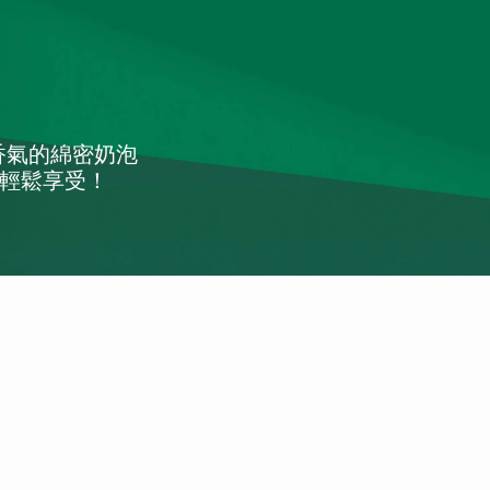
香氣的綿密奶泡
家輕鬆享受！