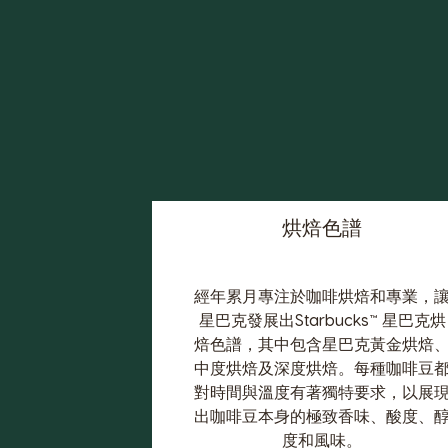
烘焙色譜
經年累月專注於咖啡烘焙和專業，
星巴克發展出Starbucks™ 星巴克烘
焙色譜，其中包含星巴克黃金烘焙
中度烘焙及深度烘焙。每種咖啡豆
對時間與溫度有著獨特要求，以展
出咖啡豆本身的極致香味、酸度、
度和風味。