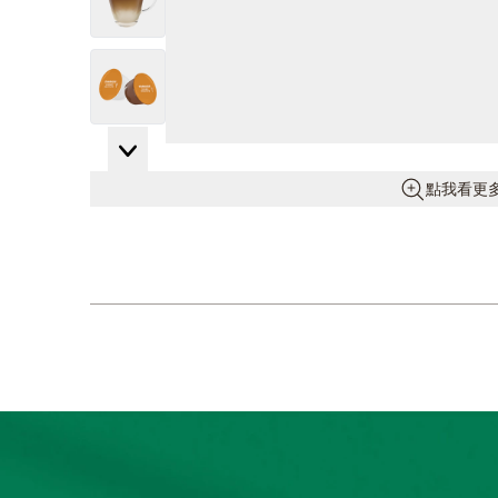
View larger image
View larger image
點我看更